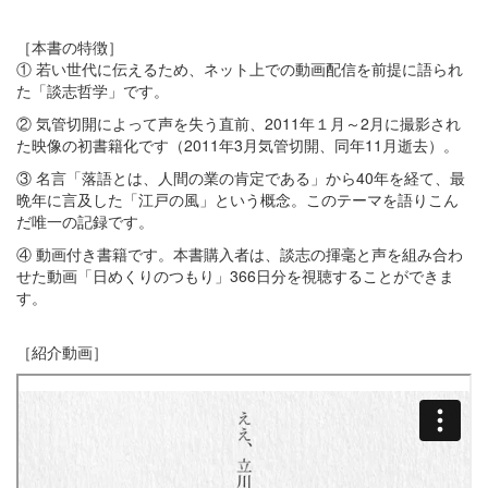
［本書の特徴］
① 若い世代に伝えるため、ネット上での動画配信を前提に語られ
た「談志哲学」です。
② 気管切開によって声を失う直前、2011年１月～2月に撮影され
た映像の初書籍化です（2011年3月気管切開、同年11月逝去）。
③ 名言「落語とは、人間の業の肯定である」から40年を経て、最
晩年に言及した「江戸の風」という概念。このテーマを語りこん
だ唯一の記録です。
④ 動画付き書籍です。本書購入者は、談志の揮毫と声を組み合わ
せた動画「日めくりのつもり」366日分を視聴することができま
す。
［紹介動画］