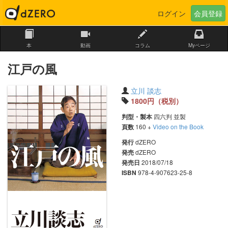
本
動画
コラム
Myページ
江戸の風
立川 談志
1800円（税別）
四六判 並製
判型・製本
160 +
Video on the Book
頁数
dZERO
発行
dZERO
発売
2018/07/18
発売日
978-4-907623-25-8
ISBN