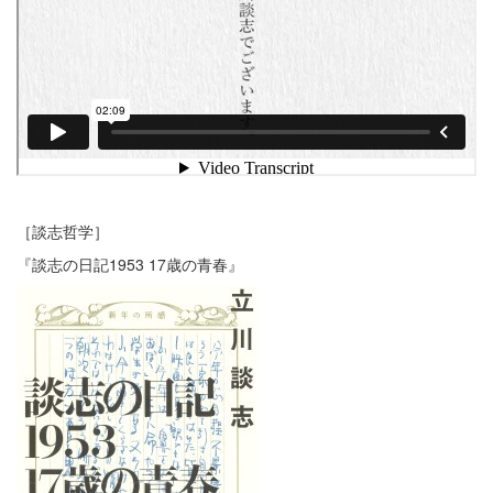
［談志哲学］
『談志の日記1953 17歳の青春』