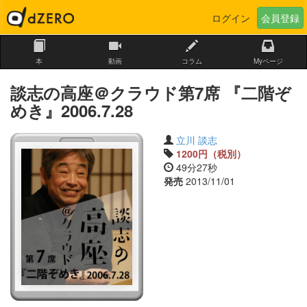
本
動画
コラム
Myページ
談志の高座＠クラウド第7席 『二階ぞ
めき』2006.7.28
立川 談志
1200円（税別）
49分27秒
発売
2013/11/01