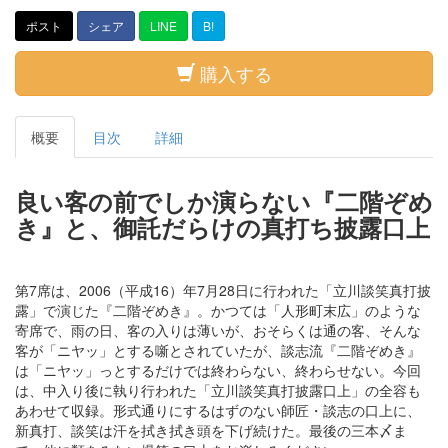
ポスト
シェア
LINE
B!
購入する
概要
目次
詳細
良い客の前でしか演らない『二階ぞめ
き』と、御託だらけの真打ち披露口上
第7席は、2006（平成16）年7月28日に行われた「立川談笑真打披
露」で演じた『二階ぞめき』。かつては「人形町末広」のような
寄席で、雨の日、客の入りは薄いが、おそらくは通の客、そんな
客が「ニヤッ」とする噺とされていたが、談志流『二階ぞめき』
は「ニヤッ」っとするだけでは終わらない、終わらせない。今回
は、中入り後に執り行われた「立川談笑真打披露口上」の全容も
あわせて収録。形式通りにするはずのない師匠・談志の口上に、
新真打、談笑は汗を拭き拭き頭を下げ続けた。最後の三本〆ま