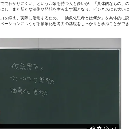
いででわかりにくい、という印象を持つ人も多いが、「具体的なもの」
能にし、また新たな法則や発想を生み出す源となり、ビジネスにも大い
考力を鍛え、実際に活用するため、「抽象化思考とは何か」を具体的に
ノベーションにつながる抽象化思考力の基礎をしっかりと学ぶことがで