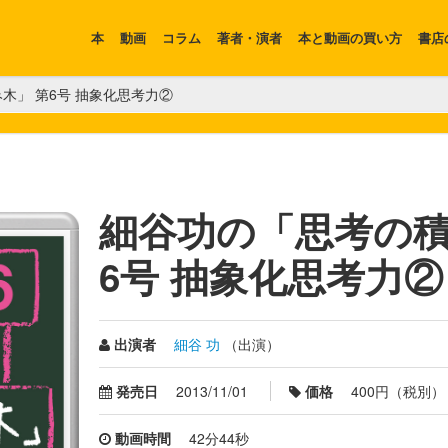
本
動画
コラム
著者・演者
本と動画の買い方
書店
木」 第6号 抽象化思考力②
細谷功の「思考の積
6号 抽象化思考力②
出演者
細谷 功
（出演）
発売日
2013/11/01
価格
400円（税別）
動画時間
42分44秒