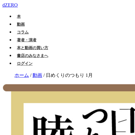
dZERO
本
動画
コラム
著者・演者
本と動画の買い方
書店のみなさまへ
ログイン
ホーム
/
動画
/
日めくりのつもり 1月