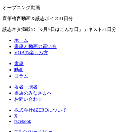
オープニング動画
直筆格言動画＆談志ボイス31日分
談志ネタ満載の「○月×日はこんな日」テキスト31日分
ホーム
書籍と動画の買い方
VOBの楽しみ方
書籍
動画
コラム
著者・演者
書店のみなさまへ
お問い合わせ
株式会社dZEROについて
X
facebook
プライバシーポリシー