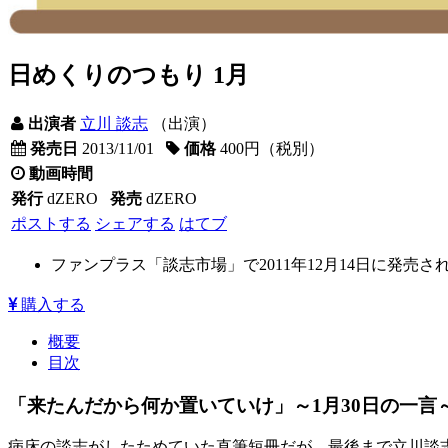
日めくりのつもり 1月
出演者
立川 談志
（出演）
発売日
2013/11/01
価格
400円（税別）
動画時間
発行
dZERO
発売
dZERO
ポストする
シェアする
はてブ
ファンプラス「談志市場」で2011年12月14日に発売さ
購入する
概要
目次
「来たんだから何か置いていけ」～1月30日の一言
病床の談志がしたためていた直筆短冊だが、最後まで立川談