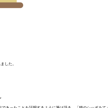
れました。
～
志であったことを証明するように筆は語る。「猫のシッポみて