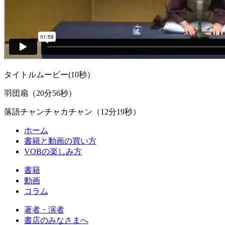
タイトルムービー(10秒）
羽団扇（20分56秒）
落語チャンチャカチャン（12分19秒）
ホーム
書籍と動画の買い方
VOBの楽しみ方
書籍
動画
コラム
著者・演者
書店のみなさまへ