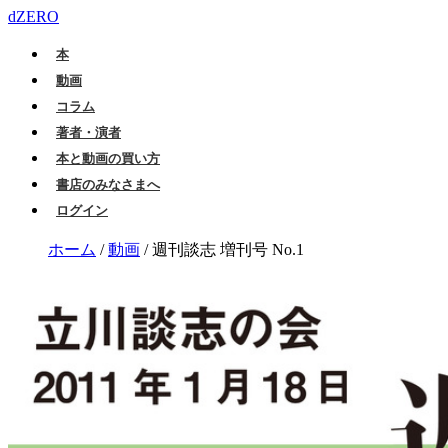
dZERO
本
動画
コラム
著者・演者
本と動画の買い方
書店のみなさまへ
ログイン
ホーム
/
動画
/
週刊談志 増刊号 No.1