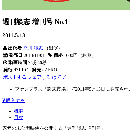
週刊談志 増刊号 No.1
2011.5.13
出演者
立川 談志
（出演）
発売日
2013/11/01
価格
1600円（税別）
動画時間
35分56秒
発行
dZERO
発売
dZERO
ポストする
シェアする
はてブ
ファンプラス「談志市場」で2011年5月13日に発売さ
購入する
概要
目次
家元の未公開映像を公開する「週刊談志 増刊号」。