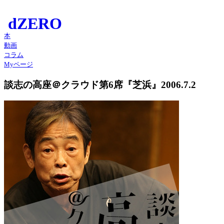
本
動画
コラム
Myページ
談志の高座＠クラウド第6席『芝浜』2006.7.2