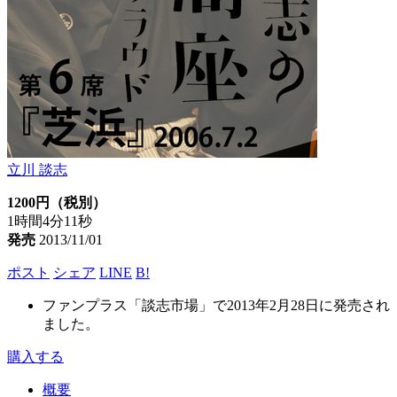
立川 談志
1200円（税別）
1時間4分11秒
発売
2013/11/01
ポスト
シェア
LINE
B!
ファンプラス「談志市場」で2013年2月28日に発売され
ました。
購入する
概要