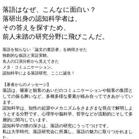
落語はなぜ、こんなに面白い？
落研出身の認知科学者は、
その答えを探すため、
前人未踏の研究分野に飛びこんだ。
落語を知らない「論文の査読者」を納得させた
独創的な仮説と実証実験。
名人の口演分析から見えてきた
メタ・コミュニケーション。
認知科学による落語研究、ここに誕生！
【著者からのメッセージ】
落語は、噺家と観客のあいだのコミュニケーションや観客の集団と
しての振る舞いなど、多種多様な要素が絡み合ってできあがってい
ます。
認知科学は、知性の起源やメカニズムをさまざまな視点で解明しよ
うとする分野です。心理学や脳科学、哲学などが流動的にそして多
層的に関与しています。
認知科学の懐の深さは、落語の研究にうってつけです。
私は大学時代、落語研究会に所属し、落語の魅力に取りつかれまし
た。