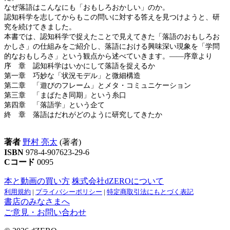
なぜ落語はこんなにも「おもしろおかしい」のか。
認知科学を志してからもこの問いに対する答えを見つけようと、研
究を続けてきました。
本書では、認知科学で捉えたことで見えてきた「落語のおもしろお
かしさ」の仕組みをご紹介し、落語における興味深い現象を「学問
的なおもしろさ」という観点から述べていきます。――序章より
序 章 認知科学はいかにして落語を捉えるか
第一章 巧妙な「状況モデル」と微細構造
第二章 「遊びのフレーム」とメタ・コミュニケーション
第三章 「まばたき同期」という糸口
第四章 「落語学」という企て
終 章 落語はだれがどのように研究してきたか
著者
野村 亮太
(著者)
ISBN
978-4-907623-29-6
Cコード
0095
本と動画の買い方
株式会社dZEROについて
利用規約
|
プライバシーポリシー
|
特定商取引法にもとづく表記
書店のみなさまへ
ご意見・お問い合わせ