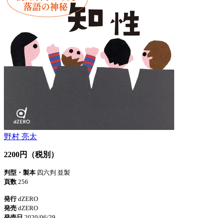
野村 亮太
2200円（税別）
判型・製本
四六判 並製
頁数
256
発行
dZERO
発売
dZERO
発売日
2020/06/29