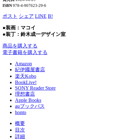
ISBN
978-4-907623-29-6
ポスト
シェア
LINE
B!
●装画：マコイ
●装丁：鈴木成一デザイン室
商品を購入する
電子書籍を購入する
Amazon
紀伊國屋書店
楽天Kobo
BookLive!
SONY Reader Store
理想書店
Apple Books
auブックパス
honto
概要
目次
詳細