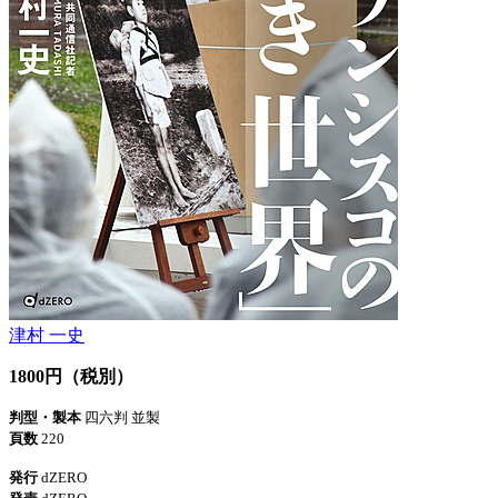
津村 一史
1800円（税別）
判型・製本
四六判 並製
頁数
220
発行
dZERO