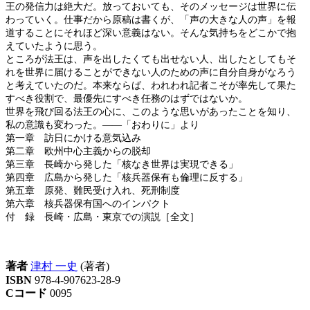
王の発信力は絶大だ。放っておいても、そのメッセージは世界に伝
わっていく。仕事だから原稿は書くが、「声の大きな人の声」を報
道することにそれほど深い意義はない。そんな気持ちをどこかで抱
えていたように思う。
ところが法王は、声を出したくても出せない人、出したとしてもそ
れを世界に届けることができない人のための声に自分自身がなろう
と考えていたのだ。本来ならば、われわれ記者こそが率先して果た
すべき役割で、最優先にすべき任務のはずではないか。
世界を飛び回る法王の心に、このような思いがあったことを知り、
私の意識も変わった。――「おわりに」より
第一章 訪日にかける意気込み
第二章 欧州中心主義からの脱却
第三章 長崎から発した「核なき世界は実現できる」
第四章 広島から発した「核兵器保有も倫理に反する」
第五章 原発、難民受け入れ、死刑制度
第六章 核兵器保有国へのインパクト
付 録 長崎・広島・東京での演説［全文］
著者
津村 一史
(著者)
ISBN
978-4-907623-28-9
Cコード
0095