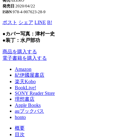
発売
dZERO
発売日
2020/04/22
ISBN
978-4-907623-28-9
ポスト
シェア
LINE
B!
●カバー写真：津村一史
●装丁：水戸部功
商品を購入する
電子書籍を購入する
Amazon
紀伊國屋書店
楽天Kobo
BookLive!
SONY Reader Store
理想書店
Apple Books
auブックパス
honto
概要
目次