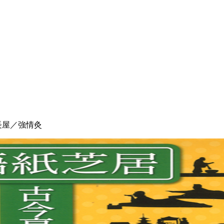
長屋／強情灸