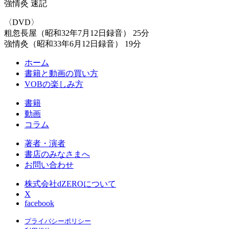
強情灸 速記
〈DVD〉
粗忽長屋（昭和32年7月12日録音） 25分
強情灸（昭和33年6月12日録音） 19分
ホーム
書籍と動画の買い方
VOBの楽しみ方
書籍
動画
コラム
著者・演者
書店のみなさまへ
お問い合わせ
株式会社dZEROについて
X
facebook
プライバシーポリシー