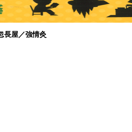
忽長屋／強情灸