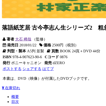
落語紙芝居 古今亭志ん生シリーズ2 粗
著者
大石 稀哉
（監修）
発売日
2018/01/22
価格
2500円（税別）
判型・製本
A5判 並製
頁数
BOOK 24頁＋DVD 44分
ISBN
978-4-907623-90-6
Cコード
0876
発行
ポニーキャニオン
発売
dZERO
ポストする
シェアする
はてブ
本書は、DVD（映像）が付属したDVDブックです。
在庫切れ
概要
目次