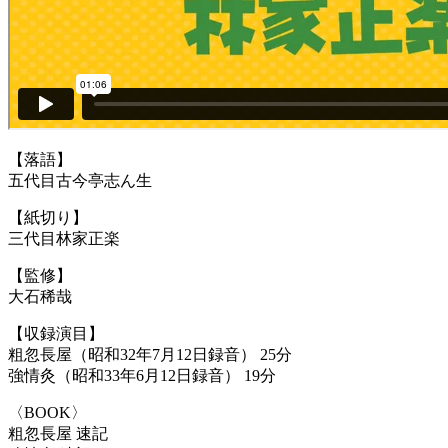
【落語】
五代目古今亭志ん生
【紙切り】
三代目林家正楽
【監修】
大石稀哉
【収録演目】
粗忽長屋（昭和32年7月12日録音） 25分
強情灸（昭和33年6月12日録音） 19分
〈BOOK〉
粗忽長屋 速記