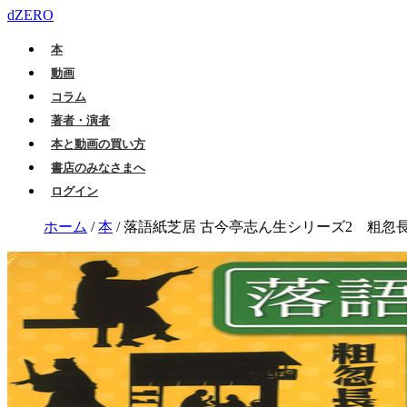
dZERO
本
動画
コラム
著者・演者
本と動画の買い方
書店のみなさまへ
ログイン
ホーム
/
本
/
落語紙芝居 古今亭志ん生シリーズ2 粗忽