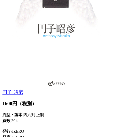
円子 昭彦
1600円（税別）
判型・製本
四六判 上製
頁数
204
発行
dZERO