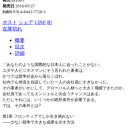
発売
dZERO
発売日
2016/05/27
ISBN
978-4-8443-7728-3
ポスト
シェア
LINE
B!
在庫切れ
概要
目次
詳細
「あなたのような国際的な日本人に会ったことがない」
ユダヤ人ビジネスマンにそう言われた著者は、
かつては競争社会から落ちこぼれ、
社内でも傍流を自認していた一人の会社員にすぎなかった。
その著者がいかにして、グローバル人材へと大きく飛躍できたのか。
会社員であってもエンジェルと出会うチャンスはある。
ただしそれには、いくつかの絶対条件が必要である。
では、その条件とは?
第1章 フロンティアでしか生き残れない
――少ない競争で大きな成果を出す方法