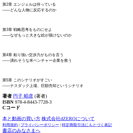
第2章 エンジェルは待っている
――どんな人物に反応するのか
第3章 戦略思考をものにせよ
――なぜもっと大きな絵が描けないのか
第4章 粘り強い交渉力がものを言う
――潰れそうな米ベンチャー企業を救う
第5章 このシナリオがすごい
――ナスダック上場、巨額売却というシナリオ
著者
円子 昭彦
(著者)
ISBN
978-4-8443-7728-3
Cコード
本と動画の買い方
株式会社dZEROについて
利用規約
|
プライバシーポリシー
|
特定商取引法にもとづく表記
書店のみなさまへ