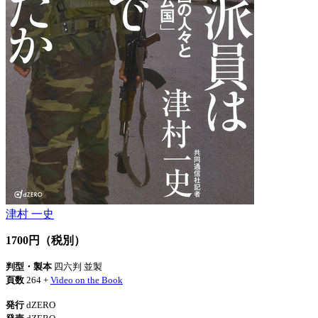
津村 一史
1700円（税別）
判型・製本
四六判 並製
頁数
264 +
Video on the Book
発行
dZERO