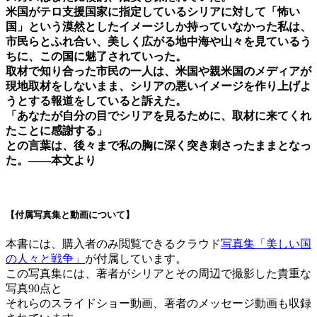
米国がテロ支援国家に指定しているシリアに対して「怖い
国」という漠然としたイメージしか持っていなかった私は、
市民らとふれ合い、美しく広がる地中海や山々を見ているう
ちに、この国に魅了されていった。
取材で知り合った市民の一人は、米国や親米国のメディアが
現地取材をしないまま、シリアの悪いイメージを作り上げよ
うとする報道をしていると訴えた。
「あなたが自分の目でシリアを見るために、取材に来てくれ
たことに感謝する」
との言葉は、後々まで私の胸に深く突き刺さったままとなっ
た。――本文より
【付属写真集と動画について】
本書には、購入者のみ閲覧できるクラウド
写真集「美しい国
の人々と戦争」
が付属しています。
この写真集には、著者がシリアとその周辺で撮影した貴重な
写真90点と
それらのスライドショー動画、著者のメッセージ動画も収録