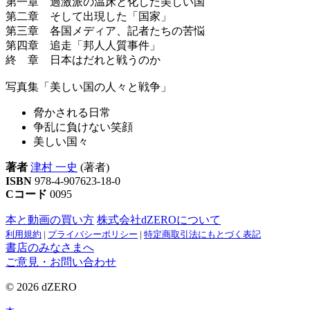
第一章 過激派の温床と化した美しい国
第二章 そして出現した「国家」
第三章 各国メディア、記者たちの苦悩
第四章 追走「邦人人質事件」
終 章 日本はだれと戦うのか
写真集「美しい国の人々と戦争」
脅かされる日常
争乱に負けない笑顔
美しい国々
著者
津村 一史
(著者)
ISBN
978-4-907623-18-0
Cコード
0095
本と動画の買い方
株式会社dZEROについて
利用規約
|
プライバシーポリシー
|
特定商取引法にもとづく表記
書店のみなさまへ
ご意見・お問い合わせ
© 2026 dZERO