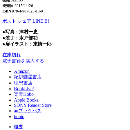
発売
dZERO
発売日
2015/11/26
ISBN
978-4-907623-18-0
ポスト
シェア
LINE
B!
●写真：津村一史
●装丁：水戸部功
●扉イラスト：東慎一郎
在庫切れ
電子書籍を購入する
Amazon
紀伊國屋書店
理想書店
BookLive!
楽天Kobo
Apple Books
SONY Reader Store
auブックパス
honto
概要