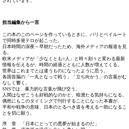
されています。
担当編集から一言
この本のこのページを作っているときに、パリとベイルート
で同時多発テロが起こった。
日本時間の深夜～早朝だったため、海外メディアの報道を見
る。
欧米メディアが「少なくとも○人」と時々刻々と変わる最新
情報を伝えるが、時間の経過とともに人数が増えてくる。
世界はこれまでとは違うものになったように思う。
各国首脳の「一丸となって戦う」「立ち向かう」の言葉がむ
なしく響く。
SNSでは、暴力的な言葉が飛び交う。
人間はなぜこうも好戦的なのかと、暗澹たる気持ちになる。
偶然にもこのタイミングで刊行することになった本書が、
平和や戦争の意味、日本のとるべき道を考える一助になるこ
とを切に願う。
序 章 「日本にとっての悪夢が始まるのだ」