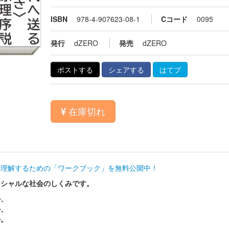
ISBN
978-4-907623-08-1
Cコード
0095
発行
dZERO
発売
dZERO
ポストする
シェアする
はてブ
在庫切れ
く理解するための「ワークブック」を無料公開中！
ンシャルな社会のしくみです。
か、
か、
か。