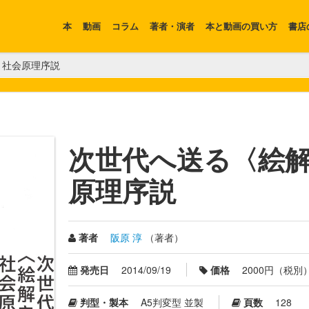
本
動画
コラム
著者・演者
本と動画の買い方
書店
〉社会原理序説
次世代へ送る〈絵
原理序説
著者
阪原 淳
（著者）
発売日
2014/09/19
価格
2000円（税別
判型・製本
A5判変型 並製
頁数
128