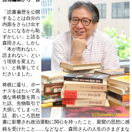
「読書遍歴を公開
することは自分の
内面をさらけ出す
ことになるから恥
ずかしい」と語る
森田さん。しかし
「本が売れない、
読まれない」とい
う現状を変えた
い、と執筆してく
ださいました。
将棋に凝り、ボー
ナスをはたいて高
価な将棋盤を買っ
た話、先物取引で
大損してしまった
話、若いころ思想
書に影響され政治運動に関心を持ったこと、親鸞の思想に感
銘を受けたこと
……などなど、森田さんの人生のさまざまな