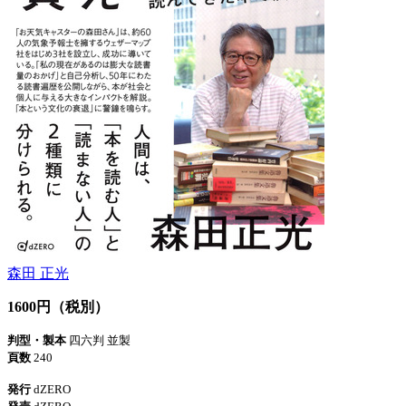
森田 正光
1600円（税別）
判型・製本
四六判 並製
頁数
240
発行
dZERO