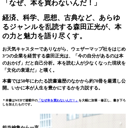
「なぜ、本を買わないんだ！」
経済、科学、思想、古典など、あらゆ
るジャンルを乱読する森田正光が、本
の力と魅力を語り尽くす。
お天気キャスターでありながら、ウェザーマップ社をはじめ
3つの企業を経営する
森田正光は、「今の自分があるのは本
のおかげ」だと自己分析。本を読む人が少なくなった現状を
「文化の衰退だ」と
嘆く。
本書では50年にわたる読書遍歴のなかから約70冊を厳選し公
開。いかに
本が人生を豊かにするかを力説する。
＊本書はWEBで連載中の
「なぜ本を買わないんだ！」
を大幅に加筆・修正し、書き下ろ
しを加えたものです。
担当編集から一言