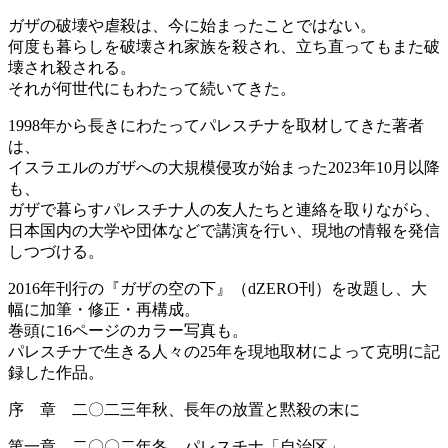
ガザの破壊や虐殺は、今に始まったことではない。
何度も暮らしを破壊され家族を殺され、立ち直ってもまた破
壊され殺される。
それが何世代にもわたって続いてきた。
1998年から長きにわたってパレスチナを取材してきた著者
は、
イスラエルのガザへの大規模侵攻が始まった2023年10月以降
も、
ガザで暮らすパレスチナ人の友人たちと連絡を取りながら、
日本国内の大学や団体などで講演を行い、現地の情報を発信
しつづける。
2016年刊行の『ガザの空の下』（dZERO刊）を改題し、大
幅に加筆・修正・再構成。
巻頭に16ページのカラー写真も。
パレスチナで生きる人々の25年を現地取材によって克明に記
録した作品。
序 章 二〇二三年秋、長年の放置と黙殺の末に
第一章 二〇〇二年冬、パレスチナ「自治区」