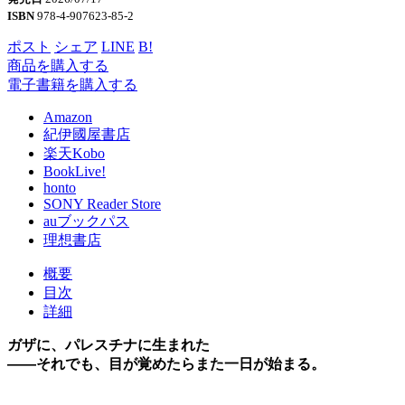
ISBN
978-4-907623-85-2
ポスト
シェア
LINE
B!
商品を購入する
電子書籍を購入する
Amazon
紀伊國屋書店
楽天Kobo
BookLive!
honto
SONY Reader Store
auブックパス
理想書店
概要
目次
詳細
ガザに、パレスチナに生まれた
――それでも、目が覚めたらまた一日が始まる。