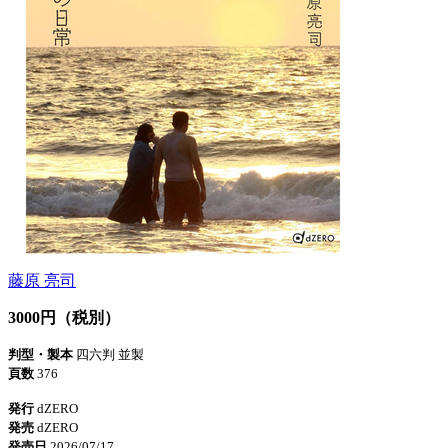
藤原 亮司
3000円（税別）
判型・製本
四六判 並製
頁数
376
発行
dZERO
発売
dZERO
発売日
2026/07/17