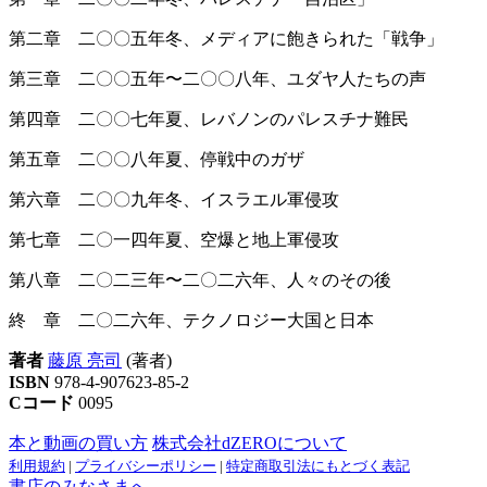
第二章 二〇〇五年冬、メディアに飽きられた「戦争」
第三章 二〇〇五年〜二〇〇八年、ユダヤ人たちの声
第四章 二〇〇七年夏、レバノンのパレスチナ難民
第五章 二〇〇八年夏、停戦中のガザ
第六章 二〇〇九年冬、イスラエル軍侵攻
第七章 二〇一四年夏、空爆と地上軍侵攻
第八章 二〇二三年〜二〇二六年、人々のその後
終 章 二〇二六年、テクノロジー大国と日本
著者
藤原 亮司
(著者)
ISBN
978-4-907623-85-2
Cコード
0095
本と動画の買い方
株式会社dZEROについて
利用規約
|
プライバシーポリシー
|
特定商取引法にもとづく表記
書店のみなさまへ