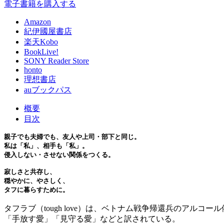
電子書籍を購入する
Amazon
紀伊國屋書店
楽天Kobo
BookLive!
SONY Reader Store
honto
理想書店
auブックパス
概要
目次
親子でも夫婦でも、友人や上司・部下と同じ。
私は「私」、相手も「私」。
侵入しない・させない関係をつくる。
寂しさと共存し、
穏やかに、やさしく、
タフに暮らすために。
タフラブ（tough love）は、ベトナム戦争帰還兵のアル
「手放す愛」「見守る愛」などと訳されている。