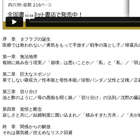
序 章 タフラブの誕生
医療では救われない／勇気をもって手放す／戦争の落とし子／帰還兵
第一章 無法地帯
複雑に絡み合う現実／「崩壊」は悪いことか／「私」と「私」／「弱
第二章 巨大なスポンジ
果てしない吸収力／性本能と母性本能／珍獣パンダ／父性と父権／正
第三章 切り分け
油と酢のように／母の愚痴を聞く娘／「切り分け」の法則／沈黙の臓
第四章 覚悟と断念
寂しさと共に／結婚制度に囲い込まれ／「積みすぎた方舟」／「夫が
終 章 関係からの解放
それは蜃気楼／控えめなリスク回避