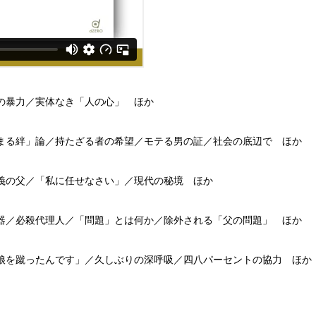
の暴力／実体なき「人の心」 ほか
まる絆」論／持たざる者の希望／モテる男の証／社会の底辺で ほか
義の父／「私に任せなさい」／現代の秘境 ほか
器／必殺代理人／「問題」とは何か／除外される「父の問題」 ほか
娘を蹴ったんです」／久しぶりの深呼吸／四八パーセントの協力 ほか