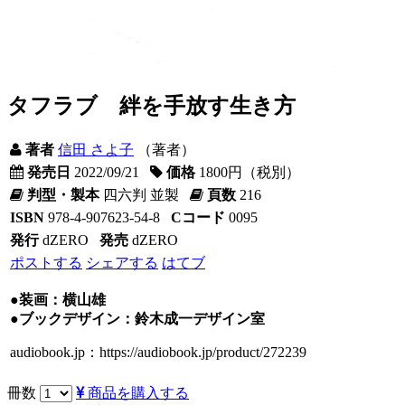
タフラブ 絆を手放す生き方
著者
信田 さよ子
（著者）
発売日
2022/09/21
価格
1800円（税別）
判型・製本
四六判 並製
頁数
216
ISBN
978-4-907623-54-8
Cコード
0095
発行
dZERO
発売
dZERO
ポストする
シェアする
はてブ
●装画：横山雄
●ブックデザイン：鈴木成一デザイン室
audiobook.jp：https://audiobook.jp/product/272239
冊数
商品を購入する