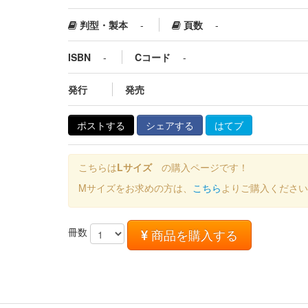
判型・製本
-
頁数
-
ISBN
-
Cコード
-
発行
発売
ポストする
シェアする
はてブ
こちらは
Lサイズ
の購入ページです！
Mサイズをお求めの方は、
こちら
よりご購入ください
冊数
商品を購入する