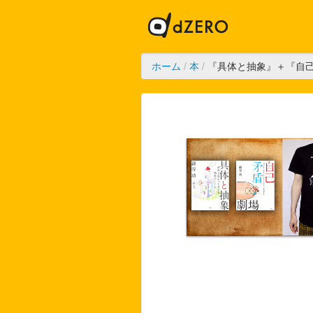
ホーム
/
本
/
『具体と抽象』＋『自己