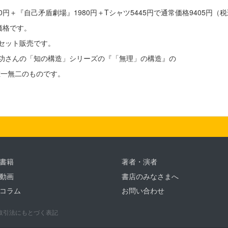
0円＋『自己矛盾劇場』1980円＋Tシャツ5445円で通常価格9405円（
価格です。
セット販売です。
功さんの「知の構造」シリーズの『「無理」の構造』の
唯一無二のものです。
書籍
著者・演者
動画
書店のみなさまへ
コラム
お問い合わせ
取引法にもとづく表記