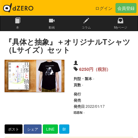
本
動画
コラム
Myページ
『具体と抽象』＋オリジナルTシャツ
（Lサイズ）セット
6250円（税別）
-
判型・製本
-
頁数
発行
発売
2022/01/17
発売日
-
ISBN
ポスト
シェア
LINE
B!