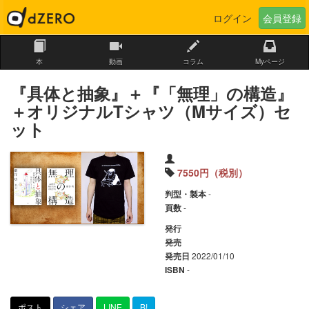
本
動画
コラム
Myページ
『具体と抽象』＋『「無理」の構造』
＋オリジナルTシャツ（Mサイズ）セ
ット
7550円（税別）
-
判型・製本
-
頁数
発行
発売
2022/01/10
発売日
-
ISBN
ポスト
シェア
LINE
B!